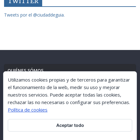
TWITTER
Tweets por el @ciudaddeguia.
QUIÉNES SÓMOS
Utilizamos cookies propias y de terceros para garantizar
el funcionamiento de la web, medir su uso y mejorar
nuestros servicios. Puede aceptar todas las cookies,
AVISO LEGAL
//
POLÍTICA DE PRIVACIDAD
rechazar las no necesarias o configurar sus preferencias.
Política de cookies
Aceptar todo
ARCHIVO 1998-2015