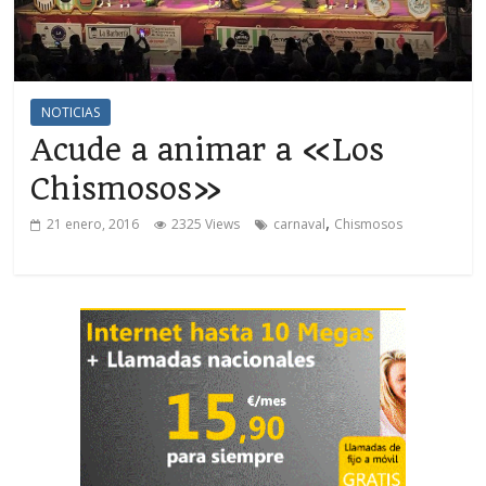
NOTICIAS
Acude a animar a «Los
Chismosos»
,
21 enero, 2016
2325 Views
carnaval
Chismosos