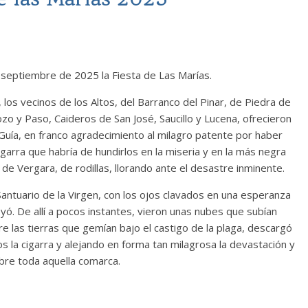
 septiembre de 2025 la Fiesta de Las Marías.
los vecinos de los Altos, del Barranco del Pinar, de Piedra de
ozo y Paso, Caideros de San José, Saucillo y Lucena, ofrecieron
 Guía, en franco agradecimiento al milagro patente por haber
igarra que habría de hundirlos en la miseria y en la más negra
de Vergara, de rodillas, llorando ante el desastre inminente.
Santuario de la Virgen, con los ojos clavados en una esperanza
 oyó. De allí a pocos instantes, vieron unas nubes que subían
re las tierras que gemían bajo el castigo de la plaga, descargó
s la cigarra y alejando en forma tan milagrosa la devastación y
bre toda aquella comarca.