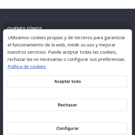
QUIÉNES SÓMOS
Utilizamos cookies propias y de terceros para garantizar
el funcionamiento de la web, medir su uso y mejorar
nuestros servicios. Puede aceptar todas las cookies,
AVISO LEGAL
//
POLÍTICA DE PRIVACIDAD
rechazar las no necesarias o configurar sus preferencias.
Política de cookies
Aceptar todo
ARCHIVO 1998-2015
Rechazar
Configurar
Copyright © [1998-2017] [Ciudad de GuÍa]. All rights reserved.