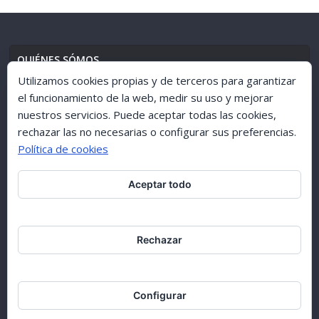
QUIÉNES SÓMOS
Utilizamos cookies propias y de terceros para garantizar
el funcionamiento de la web, medir su uso y mejorar
nuestros servicios. Puede aceptar todas las cookies,
AVISO LEGAL
//
POLÍTICA DE PRIVACIDAD
rechazar las no necesarias o configurar sus preferencias.
Política de cookies
Aceptar todo
ARCHIVO 1998-2015
Rechazar
Configurar
Copyright © [1998-2017] [Ciudad de GuÍa]. All rights reserved.