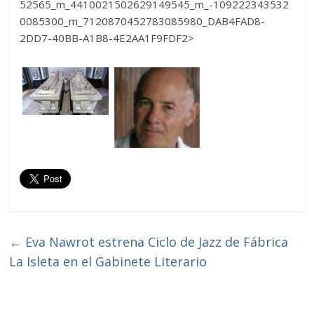
52565_m_4410021502629149545_m_-109222343532
0085300_m_7120870452783085980_DAB4FAD8-
2DD7-40BB-A1B8-4E2AA1F9FDF2>
←
Eva Nawrot estrena Ciclo de Jazz de Fábrica
La Isleta en el Gabinete Literario