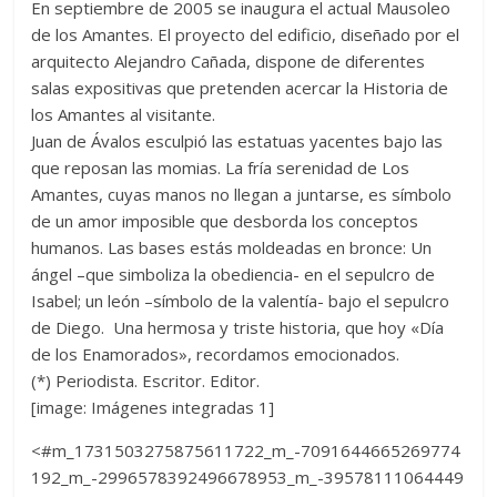
En septiembre de 2005 se inaugura el actual Mausoleo
de los Amantes. El proyecto del edificio, diseñado por el
arquitecto Alejandro Cañada, dispone de diferentes
salas expositivas que pretenden acercar la Historia de
los Amantes al visitante.
Juan de Ávalos esculpió las estatuas yacentes bajo las
que reposan las momias. La fría serenidad de Los
Amantes, cuyas manos no llegan a juntarse, es símbolo
de un amor imposible que desborda los conceptos
humanos. Las bases estás moldeadas en bronce: Un
ángel –que simboliza la obediencia- en el sepulcro de
Isabel; un león –símbolo de la valentía- bajo el sepulcro
de Diego. ​ ​Una hermosa y triste historia, que hoy «Día
de los Enamorados», recordamos ​emocionados.
​(*) Periodista. Escritor. Editor.
[image: Imágenes integradas 1]
<#m_1731503275875611722_m_-7091644665269774
192_m_-2996578392496678953_m_-39578111064449