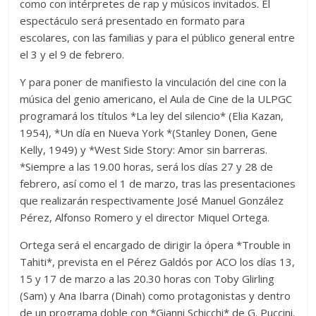
como con intérpretes de rap y músicos invitados. El
espectáculo será presentado en formato para
escolares, con las familias y para el público general entre
el 3 y el 9 de febrero.
Y para poner de manifiesto la vinculación del cine con la
música del genio americano, el Aula de Cine de la ULPGC
programará los títulos *La ley del silencio* (Elia Kazan,
1954), *Un día en Nueva York *(Stanley Donen, Gene
Kelly, 1949) y *West Side Story: Amor sin barreras.
*Siempre a las 19.00 horas, será los días 27 y 28 de
febrero, así como el 1 de marzo, tras las presentaciones
que realizarán respectivamente José Manuel González
Pérez, Alfonso Romero y el director Miquel Ortega.
Ortega será el encargado de dirigir la ópera *Trouble in
Tahiti*, prevista en el Pérez Galdós por ACO los días 13,
15 y 17 de marzo a las 20.30 horas con Toby Glirling
(Sam) y Ana Ibarra (Dinah) como protagonistas y dentro
de un programa doble con *Gianni Schicchi* de G. Puccini.