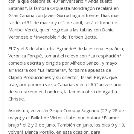
con la que celebra su 40º aniversario,* Anda suelto
Satanás*, la famosa Orquesta Mondragón recalará en
Gran Canaria con Javier Gurruchaga al frente. Días más
tarde, el 31 de marzo y el 1 de abril, será el turno de
Maribel Verdú, quien regresa a las tablas con Daniel
Veronese e *Invencible,* de Torben Betts.
El 7 y el 8 de abril, otra *grande* de la escena española,
Verónica Forqué, tomará el relevo con *La respiración*,
comedia escrita y dirigida por Alfredo Sanzol, y mayo
arrancará con *La ratonera*, fortísima apuesta de
Clapso Producciones y su director, Israel Reyes, que
trae, por primera vez a Canarias y en el 65º aniversario
de su estreno en Londres, la famosa obra de Agatha
Christie.
Asimismo, volverán Grupo Compay Segundo (27 y 28 de
mayo) y el Ballet de Víctor Ullate, que bailará *El amor
brujo* el 2 y 3 de junio. También en junio, los días 9 y 10,
volverá Blanca Portillo, en esta ocasión, para