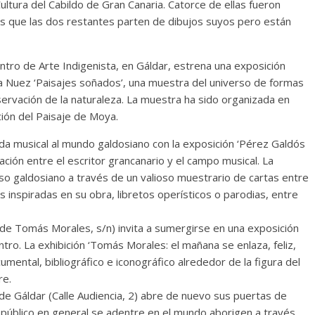
ltura del Cabildo de Gran Canaria. Catorce de ellas fueron
as que las dos restantes parten de dibujos suyos pero están
tro de Arte Indigenista, en Gáldar, estrena una exposición
 la Nuez ‘Paisajes soñados’, una muestra del universo de formas
bservación de la naturaleza. La muestra ha sido organizada en
ción del Paisaje de Moya.
 musical al mundo galdosiano con la exposición ‘Pérez Galdós
lación entre el escritor grancanario y el campo musical. La
so galdosiano a través de un valioso muestrario de cartas entre
 inspiradas en su obra, libretos operísticos o parodias, entre
e Tomás Morales, s/n) invita a sumergirse en una exposición
ntro. La exhibición ‘Tomás Morales: el mañana se enlaza, feliz,
mental, bibliográfico e iconográfico alrededor de la figura del
re.
e Gáldar (Calle Audiencia, 2) abre de nuevo sus puertas de
 público en general se adentre en el mundo aborigen a través