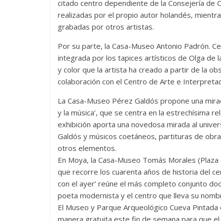
citado centro dependiente de la Consejería de Cu
realizadas por el propio autor holandés, mientr
grabadas por otros artistas.
Por su parte, la Casa-Museo Antonio Padrón. Cen
integrada por los tapices artísticos de Olga de
y color que la artista ha creado a partir de la o
colaboración con el Centro de Arte e Interpreta
La Casa-Museo Pérez Galdós propone una mirada
y la música’, que se centra en la estrechísima re
exhibición aporta una novedosa mirada al univer
Galdós y músicos coetáneos, partituras de obras
otros elementos.
En Moya, la Casa-Museo Tomás Morales (Plaza d
que recorre los cuarenta años de historia del ce
con el ayer’ reúne el más completo conjunto docu
poeta modernista y el centro que lleva su nomb
El Museo y Parque Arqueológico Cueva Pintada d
manera gratuita este fin de semana para que el