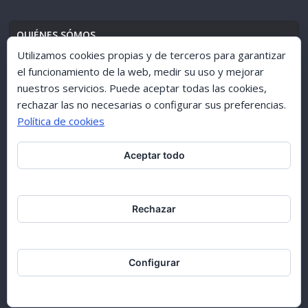
QUIÉNES SÓMOS
Utilizamos cookies propias y de terceros para garantizar
el funcionamiento de la web, medir su uso y mejorar
nuestros servicios. Puede aceptar todas las cookies,
AVISO LEGAL
//
POLÍTICA DE PRIVACIDAD
rechazar las no necesarias o configurar sus preferencias.
Política de cookies
Aceptar todo
ARCHIVO 1998-2015
Rechazar
Configurar
Copyright © [1998-2017] [Ciudad de GuÍa]. All rights reserved.