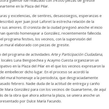
tora guiense fue realizado con 34.000 piezas de gresite
narteme en la Plaza del Pilar.
uras y excelencias, de sentires, desasosiegos, esperanzas e
scribió ayer Juan José Laforet la estrecha relación de la
 sus amores. El cronista de la ciudad pregonó anoche el inicio
ón han querido homenajear a González, recientemente fallecida.
el programa festivo, los vecinos, con la supervisión del
n un mural elaborado con piezas de gresite.
o del programa de actividades
Arte y Participación Ciudadana
,
as locales Luna Bengoechea y Acaymo Cuesta organizaron un
icipativo en la Plaza del Pilar en el que los vecinos expresaron la
de embellecer dicho lugar. En el proceso se acordó la
n del mural homenaje a la periodista, que desgraciadamente
 pasado febrero. Nadie duda de la actitud de entrega y cariño
de Mara González para con los vecinos de Guanarteme, de aquí
s de la obra que ahora adorna la plaza, se uniera anoche un
resentado por Dulce María Facundo.