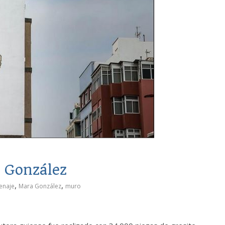
 González
,
,
enaje
Mara González
muro