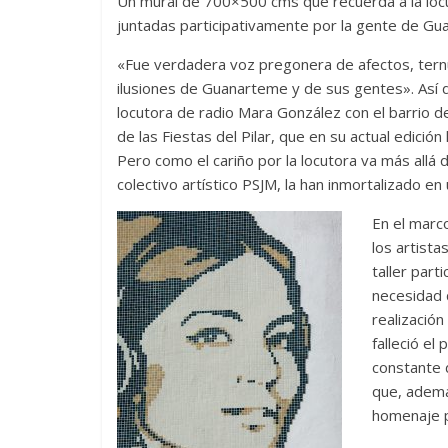
Un mural de 700×500 cms que recuerda a la locu
juntadas participativamente por la gente de Gua
«Fue verdadera voz pregonera de afectos, tern
ilusiones de Guanarteme y de sus gentes». Así de
locutora de radio Mara González con el barrio de
de las Fiestas del Pilar, que en su actual edici
Pero como el cariño por la locutora va más allá d
colectivo artístico PSJM, la han inmortalizado e
En el marc
los artist
taller part
necesidad 
realizació
falleció el
constante 
que, ademá
homenaje p