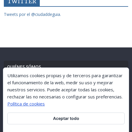
TWITTER
Tweets por el @ciudaddeguia.
QUIÉNES SÓMOS
Utilizamos cookies propias y de terceros para garantizar
el funcionamiento de la web, medir su uso y mejorar
nuestros servicios. Puede aceptar todas las cookies,
AVISO LEGAL
//
POLÍTICA DE PRIVACIDAD
rechazar las no necesarias o configurar sus preferencias.
Política de cookies
Aceptar todo
ARCHIVO 1998-2015