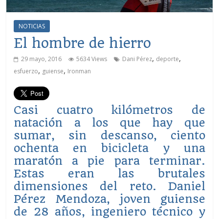
NOTICIAS
El hombre de hierro
,
,
29 mayo, 2016
5634 Views
Dani Pérez
deporte
,
,
esfuerzo
guiense
Ironman
Casi cuatro kilómetros de
natación a los que hay que
sumar, sin descanso, ciento
ochenta en bicicleta y una
maratón a pie para terminar.
Estas eran las brutales
dimensiones del reto. Daniel
Pérez Mendoza, joven guiense
de 28 años, ingeniero técnico y