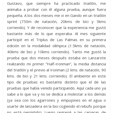
Gustavo, que siempre ha practicado triatlón, me
animaba a probar con él alguna prueba, aunque fuera
pequeña. A los dos meses me vi en Gando en un triatlón
sprint (750m de natación, 20kms de bici y 5kms
corriendo). Y de reconocer que la experiencia me gustó
bastante más de lo que esperaba. Al mes siguiente
participé en el Triplus de Las Palmas en su primera
edición en la modalidad olímpica (1.5kms de natación,
40kms de bici y 10kms corriendo). Tanto me gustó la
prueba que dos meses después estaba en Lanzarote
realizando mi primer “Half-Ironman”, la media distancia
del triatlón y el previo al Ironman (2 kms. de natación, 90
kms. de bici y 21 kms. corriendo). El ambiente en este
tipo de pruebas es bastante distinto que el de las
pruebas que había venido participando. Aquí cada uno ya
sabe a lo que va y no se dedica a molestar a los demás
(ya sea con los agarrones y empujones en el agua o
usarte de lanzadera en la bici cogiendo el rebufo porque
no está permitido). Luego regresé a las carreras de