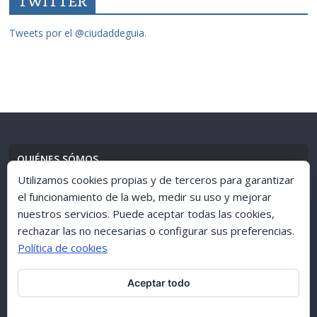
TWITTER
Tweets por el @ciudaddeguia.
QUIÉNES SÓMOS
Utilizamos cookies propias y de terceros para garantizar
el funcionamiento de la web, medir su uso y mejorar
nuestros servicios. Puede aceptar todas las cookies,
AVISO LEGAL
//
POLÍTICA DE PRIVACIDAD
rechazar las no necesarias o configurar sus preferencias.
Política de cookies
Aceptar todo
ARCHIVO 1998-2015