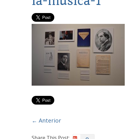
la-música-1
← Anterior
Share This Post: